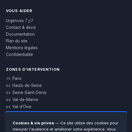
VOUS AIDER
Urgences 7 j/7
Contact & devis
Documentation
Plan du site
Mentions légales
Confidentialité
ZONES D’INTERVENTION
Paris
75
Hauts-de-Seine
92
Seine-Saint-Denis
93
Val-de-Marne
94
Val-d’Oise
95
Yvelines
78
Essonne
91
Cookies & vie privée
— Ce site utilise des cookies pour
Seine-et-Marne
77
mesurer l'audience et améliorer votre expérience. Vous