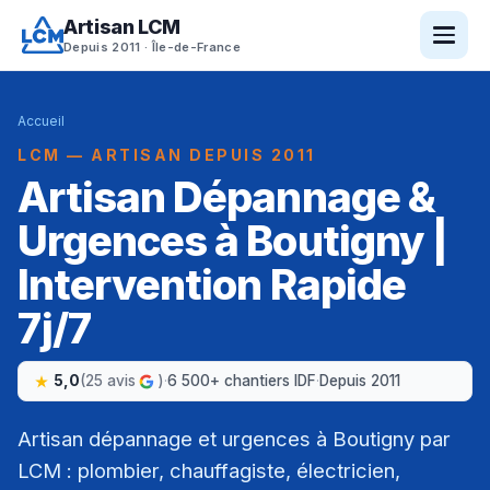
Artisan LCM
Depuis 2011 · Île-de-France
Accueil
LCM — ARTISAN DEPUIS 2011
Artisan Dépannage &
Urgences à Boutigny |
Intervention Rapide
7j/7
5,0
(25 avis
)
·
6 500+ chantiers IDF
·
Depuis 2011
Artisan dépannage et urgences à Boutigny par
LCM : plombier, chauffagiste, électricien,