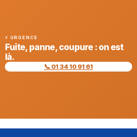
⚡ URGENCE
Fuite, panne, coupure : on est
là.
📞 01 34 10 91 61