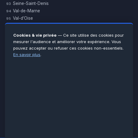
Seine-Saint-Denis
93
Val-de-Marne
94
Val-d’Oise
95
Yvelines
78
Essonne
91
Cookies & vie privée
— Ce site utilise des cookies pour
Seine-et-Marne
77
mesurer l'audience et améliorer votre expérience. Vous
pouvez accepter ou refuser ces cookies non-essentiels.
Voir toutes les villes →
En savoir plus
.
CERTIFICATIONS & ASSURANCES :
Qualigaz
Qualipac
n° 704841
Socotec
CAPEB
Décennale BPCE
PAIEMENT APRÈS INTERVENTION :
CB
Espèces
Chèque
Virement
© LCM 2026 · Artisan depuis 2011 · SARL au capital 7 800 €
284 rue d’Épinay, 95100 Argenteuil · SIREN 534 981 352 ·
RCS Pontoise · TVA FR65534981352