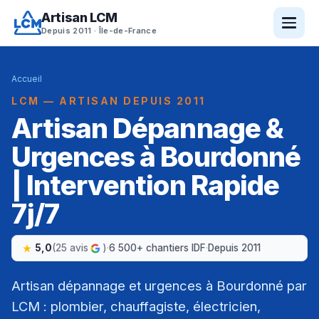
Artisan LCM
Depuis 2011 · Île-de-France
Accueil
LCM — ARTISAN DEPUIS 2011
Artisan Dépannage &
Urgences à Bourdonné
| Intervention Rapide
7j/7
5,0
(25 avis
)
·
6 500+ chantiers IDF
·
Depuis 2011
Artisan dépannage et urgences à Bourdonné par
LCM : plombier, chauffagiste, électricien,