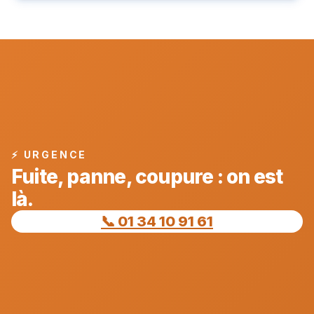
⚡ URGENCE
Fuite, panne, coupure : on est
là.
📞 01 34 10 91 61