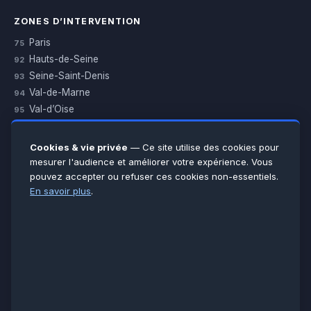
ZONES D’INTERVENTION
Paris
75
Hauts-de-Seine
92
Seine-Saint-Denis
93
Val-de-Marne
94
Val-d’Oise
95
Yvelines
78
Essonne
91
Cookies & vie privée
— Ce site utilise des cookies pour
Seine-et-Marne
77
mesurer l'audience et améliorer votre expérience. Vous
pouvez accepter ou refuser ces cookies non-essentiels.
Voir toutes les villes →
En savoir plus
.
CERTIFICATIONS & ASSURANCES :
Qualigaz
Qualipac
n° 704841
Socotec
CAPEB
Décennale BPCE
PAIEMENT APRÈS INTERVENTION :
CB
Espèces
Chèque
Virement