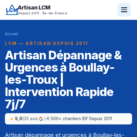
Artisan LCM
Depuis 2011 · Île-de-France
Accueil
LCM — ARTISAN DEPUIS 2011
Artisan Dépannage &
Urgences à Boullay-
les-Troux |
Intervention Rapide
7j/7
5,0
(25 avis
)
·
6 500+ chantiers IDF
·
Depuis 2011
Artisan dépannage et urgences à Boullay-les-