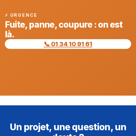
⚡ URGENCE
Fuite, panne, coupure : on est
là.
📞 01 34 10 91 61
Un projet, une question, un