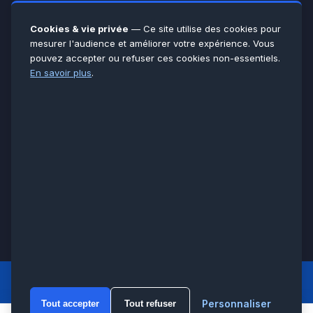
Yvelines
78
Essonne
91
Cookies & vie privée
— Ce site utilise des cookies pour
Seine-et-Marne
77
mesurer l'audience et améliorer votre expérience. Vous
pouvez accepter ou refuser ces cookies non-essentiels.
Voir toutes les villes →
En savoir plus
.
CERTIFICATIONS & ASSURANCES :
Qualigaz
Qualipac
n° 704841
Socotec
CAPEB
Décennale BPCE
PAIEMENT APRÈS INTERVENTION :
CB
Espèces
Chèque
Virement
© LCM 2026 · Artisan depuis 2011 · SARL au capital 7 800 €
284 rue d’Épinay, 95100 Argenteuil · SIREN 534 981 352 ·
RCS Pontoise · TVA FR65534981352
LCM
ACCUEIL PRINCIPAL
Personnaliser
Tout accepter
Tout refuser