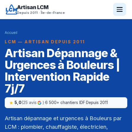
Artisan LCM
Depuis 2011 · Île-de-France
Accueil
LCM — ARTISAN DEPUIS 2011
Artisan Dépannage &
Urgences à Bouleurs |
Intervention Rapide
7j/7
5,0
(25 avis
)
·
6 500+ chantiers IDF
·
Depuis 2011
Artisan dépannage et urgences à Bouleurs par
LCM : plombier, chauffagiste, électricien,