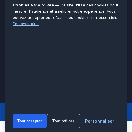
Essonne
91
Cookies & vie privée
— Ce site utilise des cookies pour
Seine-et-Marne
77
mesurer l'audience et améliorer votre expérience. Vous
pouvez accepter ou refuser ces cookies non-essentiels.
Voir toutes les villes →
En savoir plus
.
CERTIFICATIONS & ASSURANCES :
Qualigaz
Qualipac
n° 704841
Socotec
CAPEB
Décennale BPCE
PAIEMENT APRÈS INTERVENTION :
CB
Espèces
Chèque
Virement
© LCM 2026 · Artisan depuis 2011 · SARL au capital 7 800 €
284 rue d’Épinay, 95100 Argenteuil · SIREN 534 981 352 ·
RCS Pontoise · TVA FR65534981352
LCM
ACCUEIL PRINCIPAL
Personnaliser
Tout accepter
Tout refuser
WhatsA