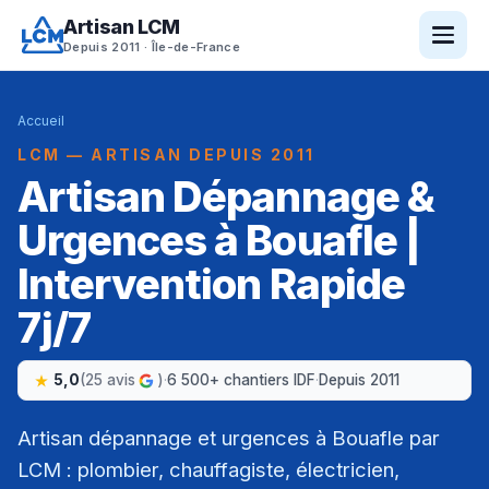
Artisan LCM
Depuis 2011 · Île-de-France
Accueil
LCM — ARTISAN DEPUIS 2011
Artisan Dépannage &
Urgences à Bouafle |
Intervention Rapide
7j/7
5,0
(25 avis
)
·
6 500+ chantiers IDF
·
Depuis 2011
Artisan dépannage et urgences à Bouafle par
LCM : plombier, chauffagiste, électricien,