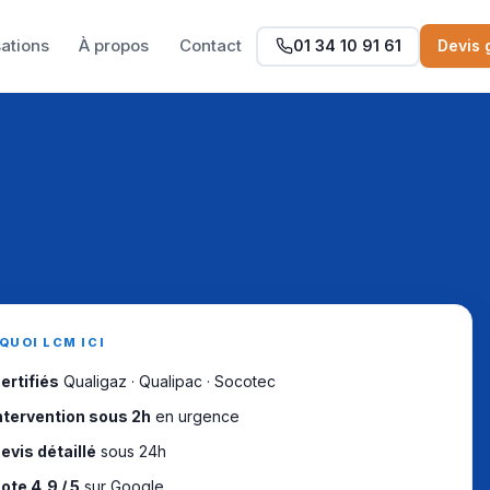
sations
À propos
Contact
01 34 10 91 61
Devis 
QUOI LCM ICI
ertifiés
Qualigaz · Qualipac · Socotec
ntervention sous 2h
en urgence
evis détaillé
sous 24h
ote 4,9 / 5
sur Google