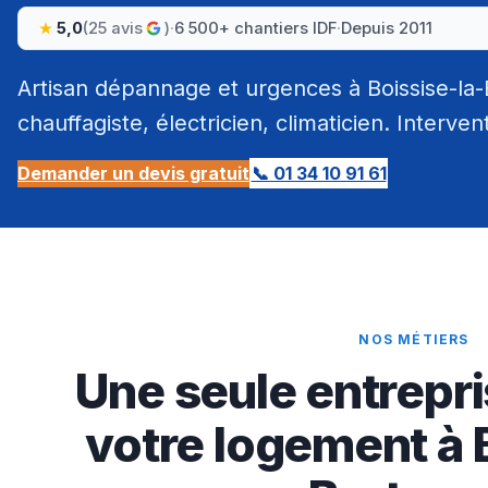
5,0
(25 avis
)
·
6 500+ chantiers IDF
·
Depuis 2011
Artisan dépannage et urgences à Boissise-la-
chauffagiste, électricien, climaticien. Interven
Demander un devis gratuit
📞 01 34 10 91 61
NOS MÉTIERS
Une seule entrepri
votre logement à 