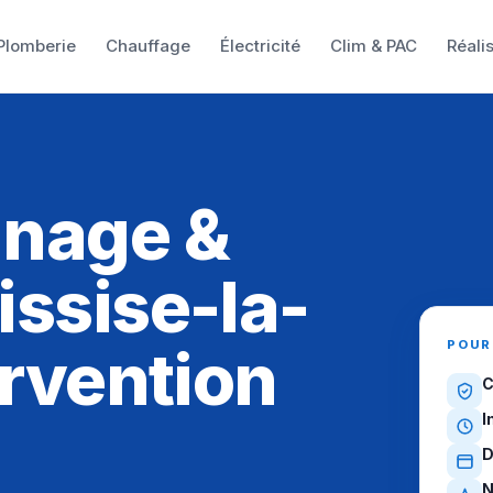
Plomberie
Chauffage
Électricité
Clim & PAC
Réali
nnage &
issise-la-
POUR
ervention
C
I
D
N