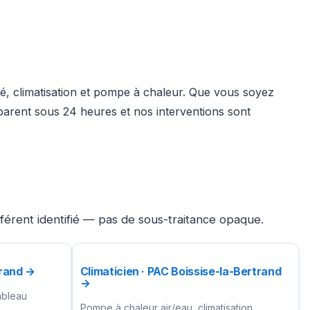
té, climatisation et pompe à chaleur. Que vous soyez
parent sous 24 heures et nos interventions sont
éférent identifié — pas de sous-traitance opaque.
trand →
Climaticien · PAC Boissise-la-Bertrand
→
ableau
Pompe à chaleur air/eau, climatisation