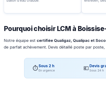
ballon d’eau chaude.
entretien, d
Pourquoi choisir LCM à Boissise
Notre équipe est
certifiée Qualigaz, Qualipac et Soc
de parfait achèvement. Devis détaillé poste par poste,
Sous 2 h
Devis gra
⏱
💶
En urgence
Sous 24 h