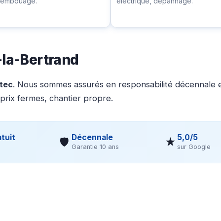
ésembouage.
électrique, dépannage.
-la-Bertrand
otec
. Nous sommes assurés en responsabilité décennale et
 prix fermes, chantier propre.
tuit
Décennale
5,0/5
🛡
★
Garantie 10 ans
sur Google