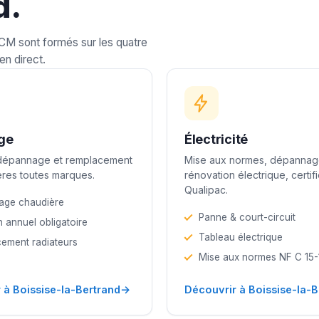
d.
LCM sont formés sur les quatre
en direct.
ge
Électricité
 dépannage et remplacement
Mise aux normes, dépannag
res toutes marques.
rénovation électrique, certif
Qualipac.
age chaudière
Panne & court-circuit
n annuel obligatoire
Tableau électrique
ement radiateurs
Mise aux normes NF C 15
→
 à Boissise-la-Bertrand
Découvrir à Boissise-la-B