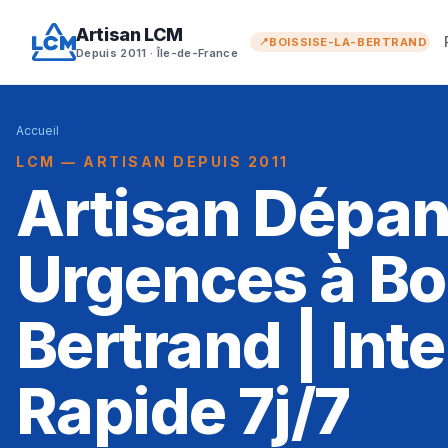
Artisan LCM
BOISSISE-LA-BERTRAND
Depuis 2011 · Île-de-France
Accueil
LCM — ARTISAN DEPUIS 2011
Artisan Dépa
Urgences à Bo
Bertrand | Int
Rapide 7j/7