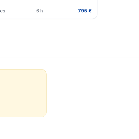
nes
6 h
795 €