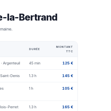
e-la-Bertrand
emaine.
MONTANT
DURÉE
TTC
 · Argenteuil
45 min
125 €
 Saint-Denis
1.3 h
145 €
bes
1 h
105 €
llois-Perret
1.3 h
165 €