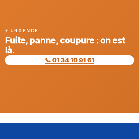
⚡ URGENCE
Fuite, panne, coupure : on est
là.
📞 01 34 10 91 61