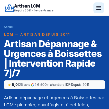
Artisan LCM
Depuis 2011 · Île-de-France
Accueil
LCM — ARTISAN DEPUIS 2011
Artisan Dépannage &
Urgences à Boissettes
| Intervention Rapide
7j/7
5,0
(25 avis
)
·
6 500+ chantiers IDF
·
Depuis 2011
Artisan dépannage et urgences à Boissettes par
LCM : plombier, chauffagiste, électricien,