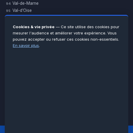
Val-de-Marne
94
Val-d’Oise
95
Yvelines
78
Essonne
91
Cookies & vie privée
— Ce site utilise des cookies pour
Seine-et-Marne
77
mesurer l'audience et améliorer votre expérience. Vous
pouvez accepter ou refuser ces cookies non-essentiels.
Voir toutes les villes →
En savoir plus
.
CERTIFICATIONS & ASSURANCES :
Qualigaz
Qualipac
n° 704841
Socotec
CAPEB
Décennale BPCE
PAIEMENT APRÈS INTERVENTION :
CB
Espèces
Chèque
Virement
© LCM 2026 · Artisan depuis 2011 · SARL au capital 7 800 €
284 rue d’Épinay, 95100 Argenteuil · SIREN 534 981 352 ·
RCS Pontoise · TVA FR65534981352