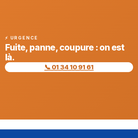
⚡ URGENCE
Fuite, panne, coupure : on est
là.
📞 01 34 10 91 61