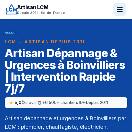
Artisan LCM
Depuis 2011 · Île-de-France
Accueil
LCM — ARTISAN DEPUIS 2011
Artisan Dépannage &
Urgences à Boinvilliers
| Intervention Rapide
7j/7
5,0
(25 avis
)
·
6 500+ chantiers IDF
·
Depuis 2011
Artisan dépannage et urgences à Boinvilliers par
LCM : plombier, chauffagiste, électricien,