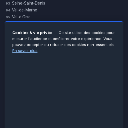
Seine-Saint-Denis
93
Val-de-Marne
94
Val-d’Oise
95
Yvelines
78
Essonne
91
Cookies & vie privée
— Ce site utilise des cookies pour
Seine-et-Marne
77
mesurer l'audience et améliorer votre expérience. Vous
pouvez accepter ou refuser ces cookies non-essentiels.
Voir toutes les villes →
En savoir plus
.
CERTIFICATIONS & ASSURANCES :
Qualigaz
Qualipac
n° 704841
Socotec
CAPEB
Décennale BPCE
PAIEMENT APRÈS INTERVENTION :
CB
Espèces
Chèque
Virement
© LCM 2026 · Artisan depuis 2011 · SARL au capital 7 800 €
284 rue d’Épinay, 95100 Argenteuil · SIREN 534 981 352 ·
RCS Pontoise · TVA FR65534981352