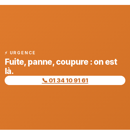
⚡ URGENCE
Fuite, panne, coupure : on est
là.
📞 01 34 10 91 61