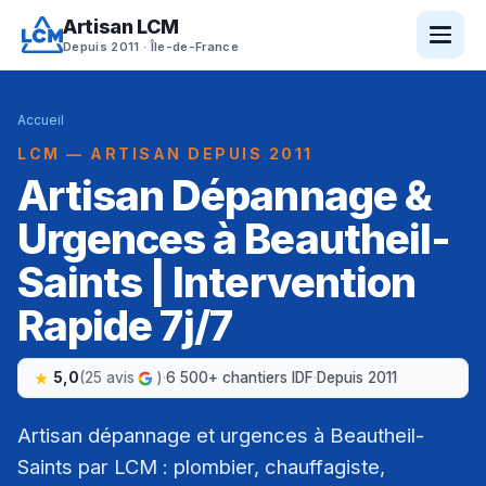
Artisan LCM
Depuis 2011 · Île-de-France
Accueil
LCM — ARTISAN DEPUIS 2011
Artisan Dépannage &
Urgences à Beautheil-
Saints | Intervention
Rapide 7j/7
5,0
(25 avis
)
·
6 500+ chantiers IDF
·
Depuis 2011
Artisan dépannage et urgences à Beautheil-
Saints par LCM : plombier, chauffagiste,