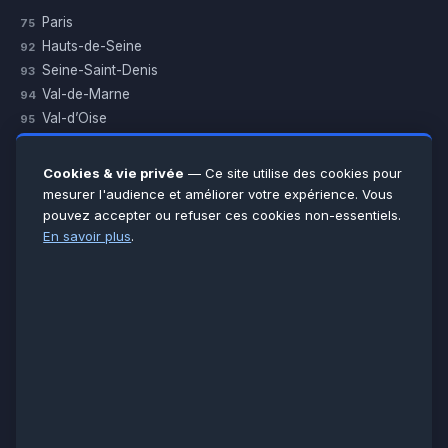
Paris
75
Hauts-de-Seine
92
Seine-Saint-Denis
93
Val-de-Marne
94
Val-d’Oise
95
Yvelines
78
Essonne
91
Cookies & vie privée
— Ce site utilise des cookies pour
Seine-et-Marne
77
mesurer l'audience et améliorer votre expérience. Vous
pouvez accepter ou refuser ces cookies non-essentiels.
Voir toutes les villes →
En savoir plus
.
CERTIFICATIONS & ASSURANCES :
Qualigaz
Qualipac
n° 704841
Socotec
CAPEB
Décennale BPCE
PAIEMENT APRÈS INTERVENTION :
CB
Espèces
Chèque
Virement
© LCM 2026 · Artisan depuis 2011 · SARL au capital 7 800 €
284 rue d’Épinay, 95100 Argenteuil · SIREN 534 981 352 ·