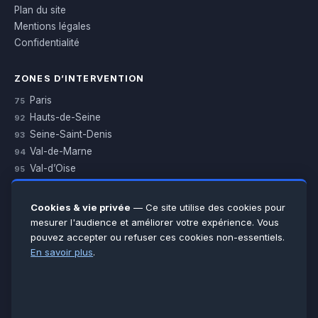
Plan du site
Mentions légales
Confidentialité
ZONES D’INTERVENTION
Paris
75
Hauts-de-Seine
92
Seine-Saint-Denis
93
Val-de-Marne
94
Val-d’Oise
95
Yvelines
78
Essonne
91
Cookies & vie privée
— Ce site utilise des cookies pour
Seine-et-Marne
77
mesurer l'audience et améliorer votre expérience. Vous
pouvez accepter ou refuser ces cookies non-essentiels.
Voir toutes les villes →
En savoir plus
.
CERTIFICATIONS & ASSURANCES :
Qualigaz
Qualipac
n° 704841
Socotec
CAPEB
Décennale BPCE