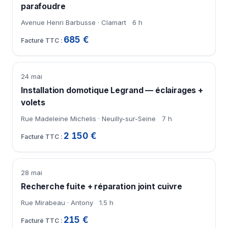
parafoudre
Avenue Henri Barbusse · Clamart
6 h
685 €
24 mai
Installation domotique Legrand — éclairages +
volets
Rue Madeleine Michelis · Neuilly-sur-Seine
7 h
2 150 €
28 mai
Recherche fuite + réparation joint cuivre
Rue Mirabeau · Antony
1.5 h
215 €