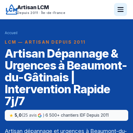
Artisan LCM
Depuis 2011 · Île-de-France
Accueil
LCM — ARTISAN DEPUIS 2011
Artisan Dépannage &
Urgences à Beaumont-
du-Gâtinais |
Intervention Rapide
7j/7
5,0
(25 avis
)
·
6 500+ chantiers IDF
·
Depuis 2011
Artisan dépannage et urgences à Beaumont-du-