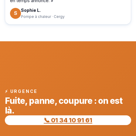
en temps annoncé. »
Sophie L.
S
Pompe à chaleur · Cergy
⚡ URGENCE
Fuite, panne, coupure : on est
là.
📞 01 34 10 91 61