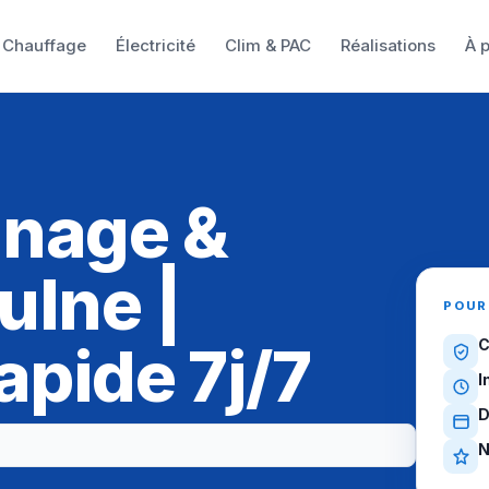
Chauffage
Électricité
Clim & PAC
Réalisations
À 
nnage &
ulne |
POUR
apide 7j/7
C
I
D
N