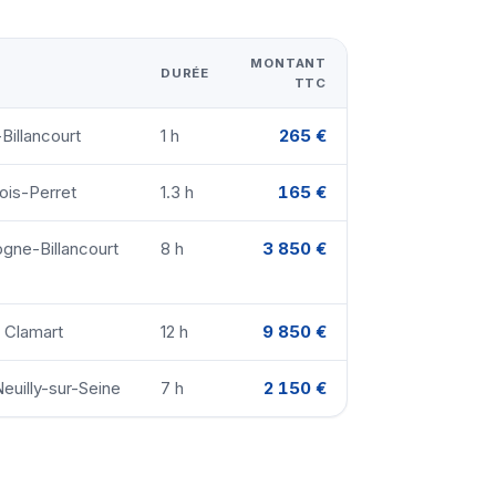
MONTANT
DURÉE
TTC
Billancourt
1 h
265 €
lois-Perret
1.3 h
165 €
ogne-Billancourt
8 h
3 850 €
· Clamart
12 h
9 850 €
euilly-sur-Seine
7 h
2 150 €