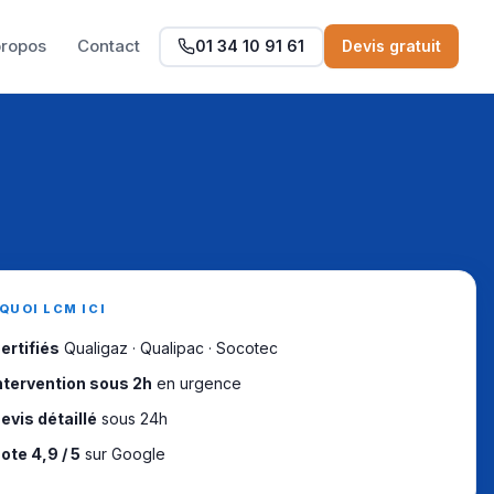
propos
Contact
01 34 10 91 61
Devis gratuit
QUOI LCM ICI
ertifiés
Qualigaz · Qualipac · Socotec
ntervention sous 2h
en urgence
evis détaillé
sous 24h
ote 4,9 / 5
sur Google