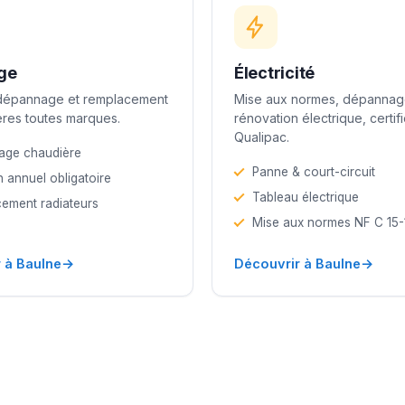
ge
Électricité
 dépannage et remplacement
Mise aux normes, dépannag
res toutes marques.
rénovation électrique, certif
Qualipac.
age chaudière
Panne & court-circuit
n annuel obligatoire
Tableau électrique
ement radiateurs
Mise aux normes NF C 15
→
→
 à Baulne
Découvrir à Baulne