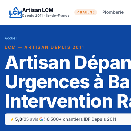
Artisan LCM
Plomberie
BAULNE
Depuis 2011 · Île-de-France
Accueil
LCM — ARTISAN DEPUIS 2011
Artisan Dépa
Urgences à Ba
Intervention R
5,0
(25 avis
)
·
6 500+ chantiers IDF
·
Depuis 2011