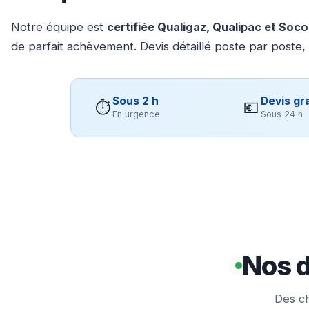
Notre équipe est
certifiée Qualigaz, Qualipac et Soc
de parfait achèvement. Devis détaillé poste par poste,
Sous 2 h
Devis gra
⏱
💶
En urgence
Sous 24 h
Nos d
Des ch