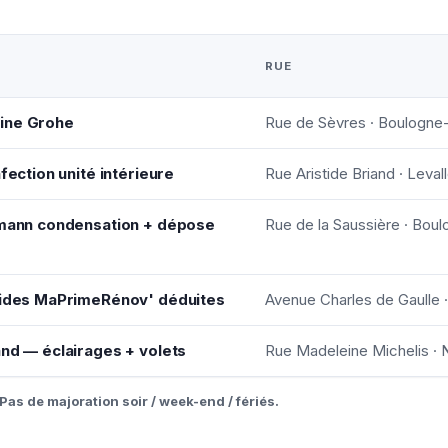
RUE
ine Grohe
Rue de Sèvres · Boulogne-
fection unité intérieure
Rue Aristide Briand · Leval
ssmann condensation + dépose
Rue de la Saussière · Boul
 aides MaPrimeRénov' déduites
Avenue Charles de Gaulle 
and — éclairages + volets
Rue Madeleine Michelis · N
Pas de majoration soir / week-end / fériés.