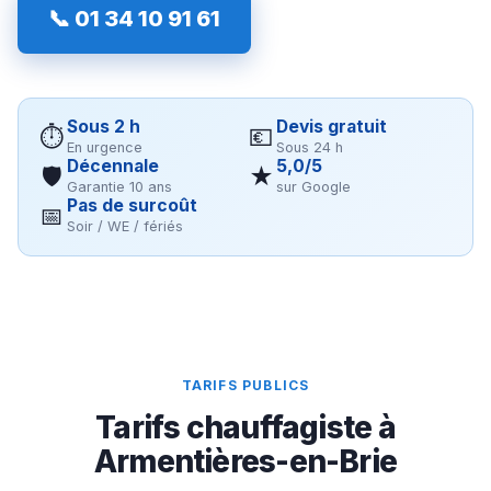
📞 01 34 10 91 61
Sous 2 h
Devis gratuit
⏱
💶
En urgence
Sous 24 h
Décennale
5,0/5
🛡
★
Garantie 10 ans
sur Google
Pas de surcoût
📅
Soir / WE / fériés
TARIFS PUBLICS
Tarifs chauffagiste à
Armentières-en-Brie