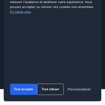
mesurer l'audience et améliorer votre expérience. Vous
4,9/5 Google
pouvez accepter ou refuser ces cookies non-essentiels.
6 500+ chantiers
En savoir plus
.
Réponse sous 2 h
SERVICES
Plomberie
Chauffage
Électricité
Clim & PAC
Tarifs & devis
L’ENTREPRISE
À propos
Réalisations
Avis clients
Personnaliser
Tout accepter
Tout refuser
Témoignages
WhatsA
Blog & conseils
Appeler
WhatsApp
Devis
Solutions Pro / B2B