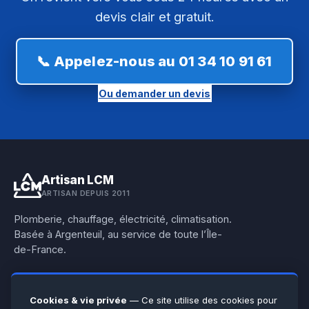
devis clair et gratuit.
📞 Appelez-nous au 01 34 10 91 61
Ou demander un devis
Artisan LCM
ARTISAN DEPUIS 2011
Plomberie, chauffage, électricité, climatisation.
Basée à Argenteuil, au service de toute l’Île-
de-France.
01 34 10 91 61
Cookies & vie privée
— Ce site utilise des cookies pour
WhatsApp 06 38 95 61 18