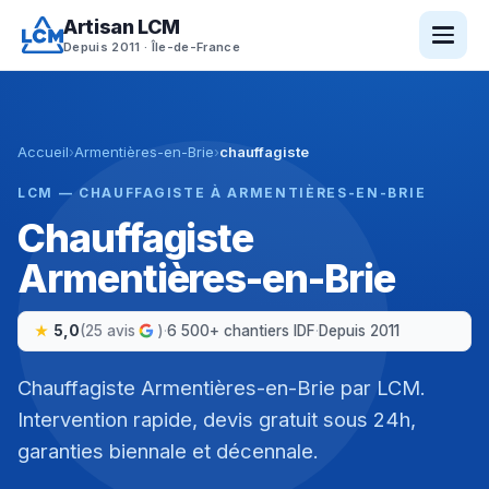
Aller
Artisan LCM
au
Depuis 2011 · Île-de-France
contenu
Accueil
›
Armentières-en-Brie
›
chauffagiste
LCM — CHAUFFAGISTE À ARMENTIÈRES-EN-BRIE
Chauffagiste
Armentières-en-Brie
5,0
(25 avis
)
·
6 500+ chantiers IDF
·
Depuis 2011
Chauffagiste Armentières-en-Brie par LCM.
Intervention rapide, devis gratuit sous 24h,
garanties biennale et décennale.