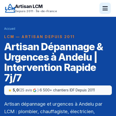
Artisan LCM
Depuis 2011 · Île-de-France
Accueil
LCM — ARTISAN DEPUIS 2011
Artisan Dépannage &
Urgences à Andelu |
Intervention Rapide
7j/7
5,0
(25 avis
)
·
6 500+ chantiers IDF
·
Depuis 2011
Artisan dépannage et urgences à Andelu par
LCM : plombier, chauffagiste, électricien,