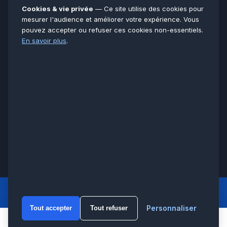
Essonne
91
Cookies & vie privée
— Ce site utilise des cookies pour
Seine-et-Marne
77
mesurer l'audience et améliorer votre expérience. Vous
pouvez accepter ou refuser ces cookies non-essentiels.
Voir toutes les villes →
En savoir plus
.
CERTIFICATIONS & ASSURANCES :
Qualigaz
Qualipac
n° 704841
Socotec
CAPEB
Décennale BPCE
PAIEMENT APRÈS INTERVENTION :
CB
Espèces
Chèque
Virement
© LCM 2026 · Artisan depuis 2011 · SARL au capital 7 800 €
284 rue d’Épinay, 95100 Argenteuil · SIREN 534 981 352 ·
RCS Pontoise · TVA FR65534981352
LCM
ACCUEIL PRINCIPAL
Personnaliser
Tout accepter
Tout refuser
WhatsA