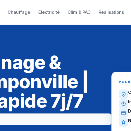
Chauffage
Électricité
Clim & PAC
Réalisations
nnage &
ponville |
POUR
apide 7j/7
C
I
D
N