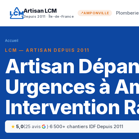
Artisan LCM
Plomberie
AMPONVILLE
Depuis 2011 · Île-de-France
Accueil
LCM — ARTISAN DEPUIS 2011
Artisan Dépa
Urgences à Am
Intervention R
5,0
(25 avis
)
·
6 500+ chantiers IDF
·
Depuis 2011