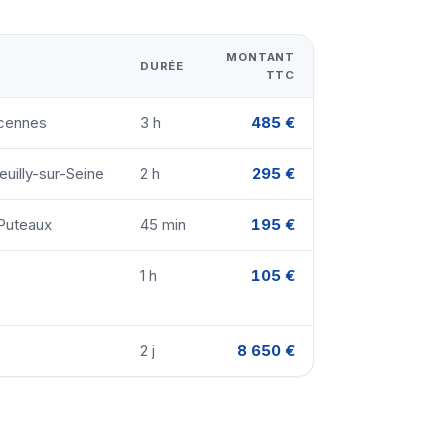
MONTANT
DURÉE
TTC
ncennes
3 h
485 €
euilly-sur-Seine
2 h
295 €
 Puteaux
45 min
195 €
1 h
105 €
2 j
8 650 €