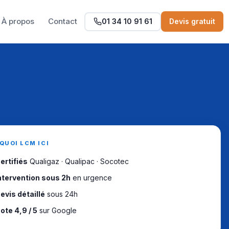
À propos
Contact
01 34 10 91 61
Devis gratuit
QUOI LCM ICI
ertifiés
Qualigaz · Qualipac · Socotec
ntervention sous 2h
en urgence
evis détaillé
sous 24h
ote 4,9 / 5
sur Google