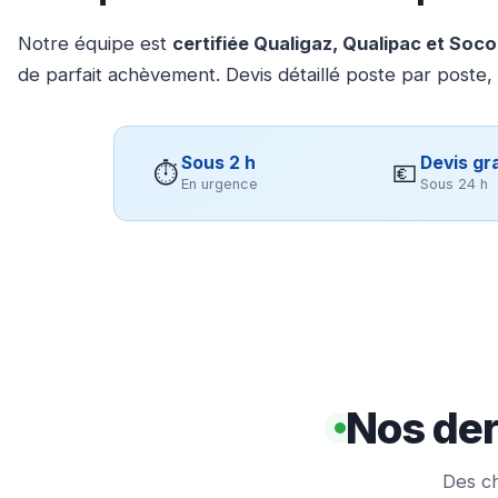
Notre équipe est
certifiée Qualigaz, Qualipac et Soc
de parfait achèvement. Devis détaillé poste par poste,
Sous 2 h
Devis gra
⏱
💶
En urgence
Sous 24 h
Nos der
Des ch