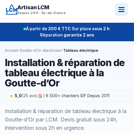
Aller
Artisan LCM
au
Depuis 2011 · Île-de-France
contenu
À partir de
200 € TTC
·
Sur place
sous 2 h
·
Réparation
garantie 2 ans
Accueil
›
Goutte-d'Or
›
électricien
›
Tableau électrique
Installation & réparation de
tableau électrique à la
Goutte-d’Or
5,0
(25 avis
)
·
6 500+ chantiers IDF
·
Depuis 2011
Installation & réparation de tableau électrique à la
Goutte-d’Or par LCM. Devis gratuit sous 24h,
intervention sous 2h en urgence.