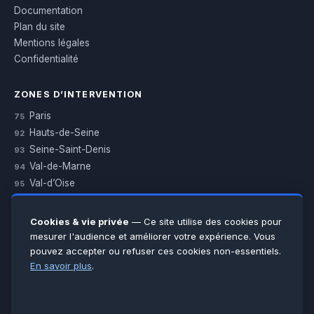
Documentation
Plan du site
Mentions légales
Confidentialité
ZONES D’INTERVENTION
Paris
75
Hauts-de-Seine
92
Seine-Saint-Denis
93
Val-de-Marne
94
Val-d’Oise
95
Yvelines
78
Essonne
91
Cookies & vie privée
— Ce site utilise des cookies pour
Seine-et-Marne
77
mesurer l'audience et améliorer votre expérience. Vous
pouvez accepter ou refuser ces cookies non-essentiels.
Voir toutes les villes →
En savoir plus
.
CERTIFICATIONS & ASSURANCES :
Qualigaz
Qualipac
n° 704841