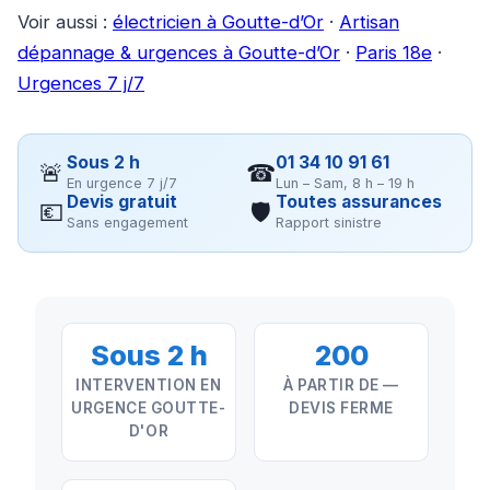
Voir aussi :
électricien à Goutte-d’Or
·
Artisan
dépannage & urgences à Goutte-d’Or
·
Paris 18e
·
Urgences 7 j/7
Sous 2 h
01 34 10 91 61
🚨
☎
En urgence 7 j/7
Lun – Sam, 8 h – 19 h
Devis gratuit
Toutes assurances
💶
🛡
Sans engagement
Rapport sinistre
Sous 2 h
200
INTERVENTION EN
À PARTIR DE —
URGENCE GOUTTE-
DEVIS FERME
D'OR