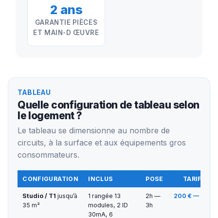
2 ans
GARANTIE PIÈCES
ET MAIN-D ŒUVRE
TABLEAU
Quelle configuration de tableau selon
le logement ?
Le tableau se dimensionne au nombre de
circuits, à la surface et aux équipements gros
consommateurs.
CONFIGURATION
INCLUS
POSE
TARIF TTC
Studio / T1
jusqu’à
1 rangée 13
2h —
200 € — 350 €
35 m²
modules, 2 ID
3h
30mA, 6