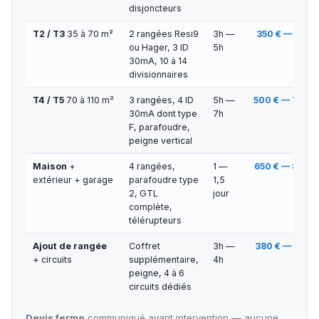
disjoncteurs
T2 / T3
35 à 70 m²
2 rangées Resi9
3h —
350 € — 550 €
ou Hager, 3 ID
5h
30mA, 10 à 14
divisionnaires
T4 / T5
70 à 110 m²
3 rangées, 4 ID
5h —
500 € — 700 €
30mA dont type
7h
F, parafoudre,
peigne vertical
Maison
+
4 rangées,
1 —
650 € — 800 €
extérieur + garage
parafoudre type
1,5
2, GTL
jour
complète,
télérupteurs
Ajout de rangée
Coffret
3h —
380 € — 580 €
+ circuits
supplémentaire,
4h
peigne, 4 à 6
circuits dédiés
Devis ferme
communiqué avant intervention — aucune