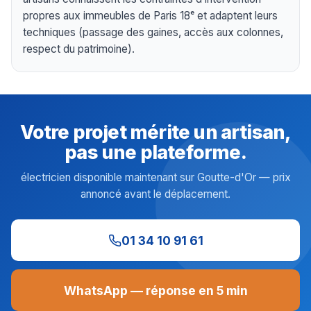
propres aux immeubles de Paris 18ᵉ et adaptent leurs
techniques (passage des gaines, accès aux colonnes,
respect du patrimoine).
Votre projet mérite un artisan,
pas une plateforme.
électricien disponible maintenant sur Goutte-d'Or — prix
annoncé avant le déplacement.
01 34 10 91 61
WhatsApp — réponse en 5 min