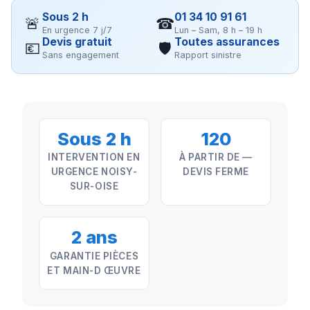
Sous 2 h
01 34 10 91 61
🚨
☎
En urgence 7 j/7
Lun – Sam, 8 h – 19 h
Devis gratuit
Toutes assurances
💶
🛡
Sans engagement
Rapport sinistre
Sous 2 h
120
INTERVENTION EN
À PARTIR DE —
URGENCE NOISY-
DEVIS FERME
SUR-OISE
2 ans
GARANTIE PIÈCES
ET MAIN-D ŒUVRE