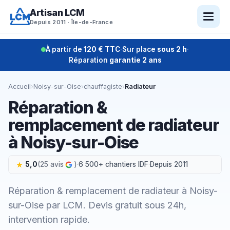
Aller
Artisan LCM
au
Depuis 2011 · Île-de-France
contenu
À partir de
120 € TTC
·
Sur place
sous 2 h
·
Réparation
garantie 2 ans
Accueil
›
Noisy-sur-Oise
›
chauffagiste
›
Radiateur
Réparation &
remplacement de radiateur
à Noisy-sur-Oise
5,0
(25 avis
)
·
6 500+ chantiers IDF
·
Depuis 2011
Réparation & remplacement de radiateur à Noisy-
sur-Oise par LCM. Devis gratuit sous 24h,
intervention rapide.