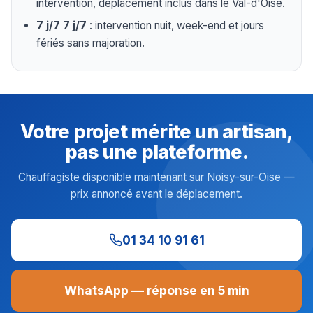
intervention, déplacement inclus dans le Val-d'Oise.
7 j/7 7 j/7
: intervention nuit, week-end et jours
fériés sans majoration.
Votre projet mérite un artisan,
pas une plateforme.
Chauffagiste disponible maintenant sur Noisy-sur-Oise —
prix annoncé avant le déplacement.
01 34 10 91 61
WhatsApp — réponse en 5 min