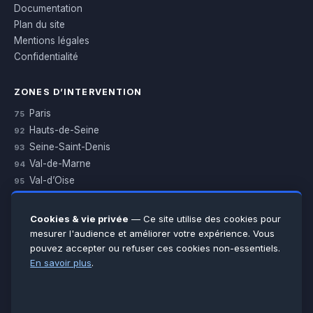
Documentation
Plan du site
Mentions légales
Confidentialité
ZONES D’INTERVENTION
Paris
75
Hauts-de-Seine
92
Seine-Saint-Denis
93
Val-de-Marne
94
Val-d’Oise
95
Yvelines
78
Essonne
91
Cookies & vie privée
— Ce site utilise des cookies pour
Seine-et-Marne
77
mesurer l'audience et améliorer votre expérience. Vous
pouvez accepter ou refuser ces cookies non-essentiels.
Voir toutes les villes →
En savoir plus
.
CERTIFICATIONS & ASSURANCES :
Qualigaz
Qualipac
n° 704841