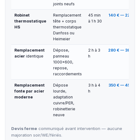
joints neufs
Robinet
Remplacement
45 min
140 € — 220 €
thermostatique
tête + corps
à 1 h 30
HS
thermostatique
Danfoss ou
Heimeier
Remplacement
Dépose,
2 h à 3
280 € — 380 €
acier
identique
panneau
h
1000×600,
repose,
raccordements
Remplacement
Dépose
3 h à 4
350 € — 450 €
fonte par acier
lourde,
h
moderne
adaptation
cuivre/PER,
robinetterie
neuve
Devis ferme
communiqué avant intervention — aucune
majoration soir/WE/fériés.