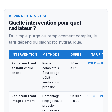
RÉPARATION & POSE
Quelle intervention pour quel
radiateur ?
Du simple purge au remplacement complet, le
tarif dépend du diagnostic hydraulique.
INTERVENTION
MÉTHODE
DURÉE
TARIF TTC
Radiateur froid
Purge
30 min
120 € — 180 €
en haut
chaud
complète +
à 1 h
en bas
équilibrage
débit +
vérification
pression
Radiateur froid
Démontage,
1 h 30 à
180 € — 280 €
intégralement
rinçage haute
2 h 30
pression,
repose avec