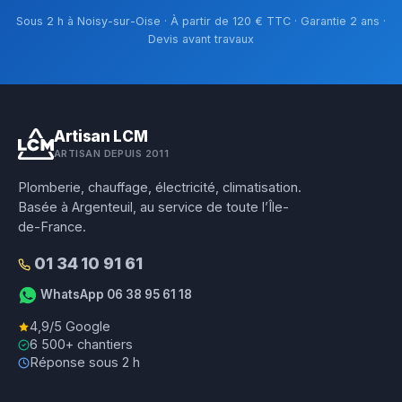
Sous 2 h à Noisy-sur-Oise · À partir de 120 € TTC · Garantie 2 ans ·
Devis avant travaux
Artisan LCM
ARTISAN DEPUIS 2011
Plomberie, chauffage, électricité, climatisation.
Basée à Argenteuil, au service de toute l’Île-
de-France.
01 34 10 91 61
WhatsApp 06 38 95 61 18
4,9/5 Google
6 500+ chantiers
Réponse sous 2 h