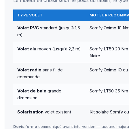
Le moteur se choisit selon le poids du tablier, le ty
TYPE VOLET
MOTEUR RECOMM
Volet PVC
standard (jusqu’à 1,5
Somfy Oximo 10 Nm f
m)
Volet alu
moyen (jusqu’à 2,2 m)
Somfy LT50 20 Nm 
filaire
Volet radio
sans fil de
Somfy Oximo IO ou 
commande
Volet de baie
grande
Somfy LT60 35 Nm 
dimension
Solarisation
volet existant
Kit solaire Somfy ou
Devis ferme
communiqué avant intervention — aucune majorati