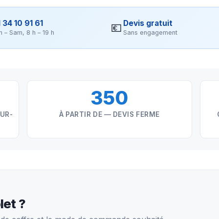
 34 10 91 61
Devis gratuit
💶
n – Sam, 8 h – 19 h
Sans engagement
350
SUR-
À PARTIR DE — DEVIS FERME
let ?