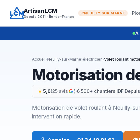
Aller
Artisan LCM
au
Plo
NEUILLY SUR MARNE
Depuis 2011 · Île-de-France
contenu
À 
Accueil
›
Neuilly-sur-Marne
›
électricien
›
Volet roulant moto
Motorisation de
5,0
(25 avis
)
·
6 500+ chantiers IDF
·
Depuis
Motorisation de volet roulant à Neuilly-s
intervention rapide.