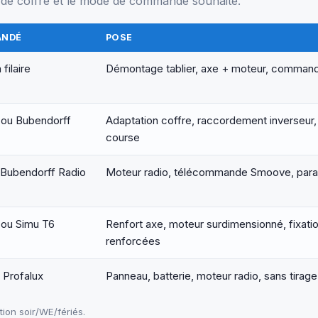
pe de coffre et le mode de commande souhaité.
ANDÉ
POSE
ilaire
Démontage tablier, axe + moteur, commande
ou Bubendorff
Adaptation coffre, raccordement inverseur,
course
Bubendorff Radio
Moteur radio, télécommande Smoove, par
ou Simu T6
Renfort axe, moteur surdimensionné, fixati
renforcées
 Profalux
Panneau, batterie, moteur radio, sans tirage
on soir/WE/fériés.