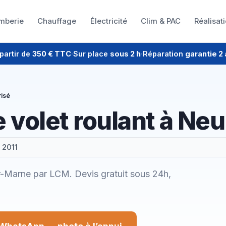
mberie
Chauffage
Électricité
Clim & PAC
Réalisat
partir de
350 € TTC
·
Sur place
sous 2 h
·
Réparation
garantie 2
risé
 volet roulant à Ne
 2011
ur-Marne par LCM. Devis gratuit sous 24h,