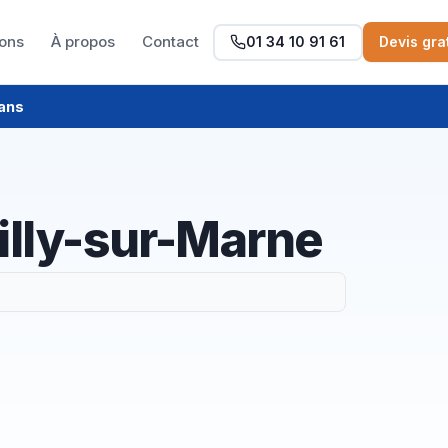
ions
À propos
Contact
01 34 10 91 61
Devis gra
 ans
uilly-sur-Marne