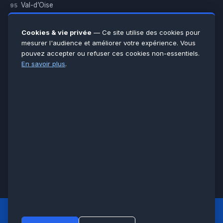
Val-d’Oise
95
Yvelines
78
Essonne
91
Cookies & vie privée
— Ce site utilise des cookies pour
Seine-et-Marne
77
mesurer l'audience et améliorer votre expérience. Vous
pouvez accepter ou refuser ces cookies non-essentiels.
Voir toutes les villes →
En savoir plus
.
CERTIFICATIONS & ASSURANCES :
Qualigaz
Qualipac
n° 704841
Socotec
CAPEB
Décennale BPCE
PAIEMENT APRÈS INTERVENTION :
CB
Espèces
Chèque
Virement
© LCM 2026 · Artisan depuis 2011 · SARL au capital 7 800 €
284 rue d’Épinay, 95100 Argenteuil · SIREN 534 981 352 ·
RCS Pontoise · TVA FR65534981352
LCM
ACCUEIL PRINCIPAL