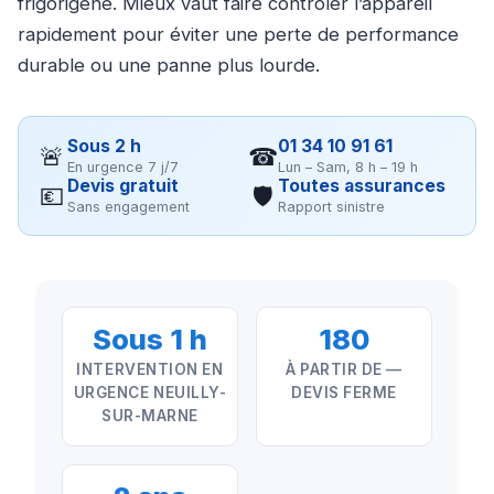
frigorigène. Mieux vaut faire contrôler l’appareil
rapidement pour éviter une perte de performance
durable ou une panne plus lourde.
Sous 2 h
01 34 10 91 61
🚨
☎
En urgence 7 j/7
Lun – Sam, 8 h – 19 h
Devis gratuit
Toutes assurances
💶
🛡
Sans engagement
Rapport sinistre
Sous 1 h
180
INTERVENTION EN
À PARTIR DE —
URGENCE NEUILLY-
DEVIS FERME
SUR-MARNE