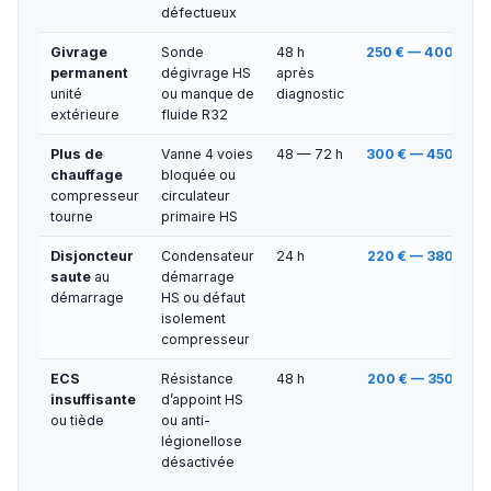
défectueux
Givrage
Sonde
48 h
250 € — 400 €
permanent
dégivrage HS
après
unité
ou manque de
diagnostic
extérieure
fluide R32
Plus de
Vanne 4 voies
48 — 72 h
300 € — 450 €
chauffage
bloquée ou
compresseur
circulateur
tourne
primaire HS
Disjoncteur
Condensateur
24 h
220 € — 380 €
saute
au
démarrage
démarrage
HS ou défaut
isolement
compresseur
ECS
Résistance
48 h
200 € — 350 €
insuffisante
d’appoint HS
ou tiède
ou anti-
légionellose
désactivée