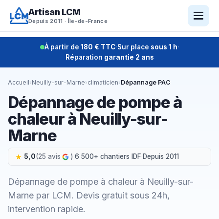
Aller
Artisan LCM
au
Depuis 2011 · Île-de-France
contenu
À partir de
180 € TTC
·
Sur place
sous 1 h
·
Réparation
garantie 2 ans
Accueil
›
Neuilly-sur-Marne
›
climaticien
›
Dépannage PAC
Dépannage de pompe à
chaleur à Neuilly-sur-
Marne
5,0
(25 avis
)
·
6 500+ chantiers IDF
·
Depuis 2011
Dépannage de pompe à chaleur à Neuilly-sur-
Marne par LCM. Devis gratuit sous 24h,
intervention rapide.