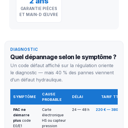
2 ans
GARANTIE PIÈCES
ET MAIN-D ŒUVRE
DIAGNOSTIC
Quel dépannage selon le symptôme ?
Un code défaut affiché sur la régulation oriente
le diagnostic — mais 40 % des pannes viennent
d’un défaut hydraulique.
CAUSE
SYMPTÔME
DÉLAI
TARIF TTC
PROBABLE
PAC ne
Carte
24 — 48 h
220 € — 380 €
démarre
électronique
plus
code
HS ou capteur
E0/E1
pression