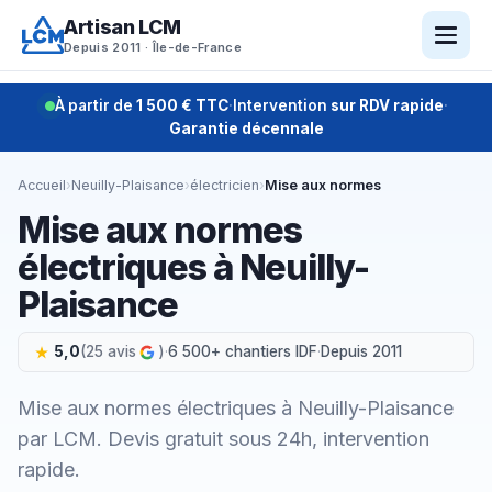
Aller
Artisan LCM
au
Depuis 2011 · Île-de-France
contenu
À partir de
1 500 € TTC
·
Intervention
sur RDV rapide
·
Garantie décennale
Accueil
›
Neuilly-Plaisance
›
électricien
›
Mise aux normes
Mise aux normes
électriques à Neuilly-
Plaisance
5,0
(25 avis
)
·
6 500+ chantiers IDF
·
Depuis 2011
Mise aux normes électriques à Neuilly-Plaisance
par LCM. Devis gratuit sous 24h, intervention
rapide.