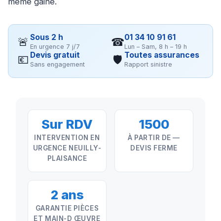
même gaine.
Sous 2 h
01 34 10 91 61
🚨
☎
En urgence 7 j/7
Lun – Sam, 8 h – 19 h
Devis gratuit
Toutes assurances
💶
🛡
Sans engagement
Rapport sinistre
Sur RDV
1500
INTERVENTION EN
À PARTIR DE —
URGENCE NEUILLY-
DEVIS FERME
PLAISANCE
2 ans
GARANTIE PIÈCES
ET MAIN-D ŒUVRE