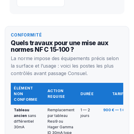
CONFORMITÉ
Quels travaux pour une mise aux
normes NF C 15-100 ?
La norme impose des équipements précis selon
la surface et l’usage : voici les postes les plus
contrôlés avant passage Consuel.
ÉLÉMENT
ACTION
NON
DURÉE
TARIF TTC
REQUISE
CONFORME
Tableau
Remplacement
1 — 2
900 € — 1 600 €
ancien
sans
par tableau
jours
différentiel
Resi9 ou
30mA
Hager Gamma
ID 30mA type