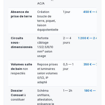
AC/A
Absence de
Création
1 jour
450 € — 800 €
prise de terre
boucle de
terre, piquet,
liaison
équipotentielle
Circuits
Refonte
2 — 4
1 200 € — 2 400 €
sous-
câblage
jours
dimensionnés
1.5/2.5/6/10
mm² selon
usage
Volumes salle
Repose prises
0,5 — 1
350 € — 700 €
de bain
non
et luminaires
jour
respectés
selon volumes
0/1/2, IP
adapté
Dossier
Schéma
1 — 2h
180 € — 350 €
Consuel
à
unifilaire,
constituer
attestation,
présence le