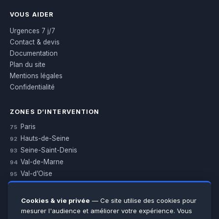
VOUS AIDER
Urgences 7 j/7
Contact & devis
Documentation
Plan du site
Mentions légales
Confidentialité
ZONES D’INTERVENTION
Paris
75
Hauts-de-Seine
92
Seine-Saint-Denis
93
Val-de-Marne
94
Val-d’Oise
95
Yvelines
78
Essonne
91
Cookies & vie privée
— Ce site utilise des cookies pour
Seine-et-Marne
77
mesurer l'audience et améliorer votre expérience. Vous