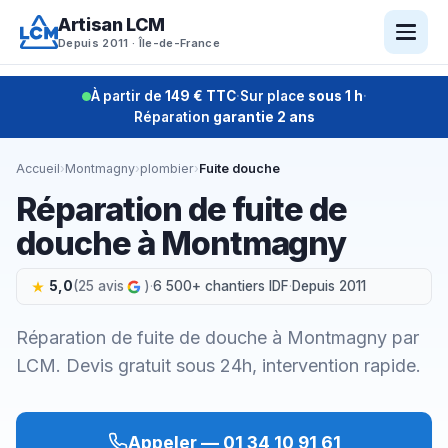
Aller
Artisan LCM
au
Depuis 2011 · Île-de-France
contenu
À partir de
149 € TTC
·
Sur place
sous 1 h
·
Réparation
garantie 2 ans
Accueil
›
Montmagny
›
plombier
›
Fuite douche
Réparation de fuite de
douche à Montmagny
5,0
(25 avis
)
·
6 500+ chantiers IDF
·
Depuis 2011
Réparation de fuite de douche à Montmagny par
LCM. Devis gratuit sous 24h, intervention rapide.
Appeler — 01 34 10 91 61