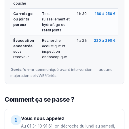
douche
Carrelage
Test
1 h 30
180 à 250 €
ou joints
ruissellement et
poreux
hydrofuge ou
refait joints
Évacuation
Recherche
1 à 2 h
220 à 290 €
encastrée
acoustique et
sous
inspection
receveur
endoscopique
Devis ferme
communiqué avant intervention — aucune
majoration soir/WE/fériés.
Comment ça se passe ?
Vous nous appelez
1
Au 01 34 10 91 61, on décroche du lundi au samedi,