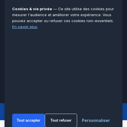
78
Essonne
91
Cookies & vie privée
— Ce site utilise des cookies pour
Seine-et-Marne
77
mesurer l'audience et améliorer votre expérience. Vous
pouvez accepter ou refuser ces cookies non-essentiels.
Voir toutes les villes →
En savoir plus
.
CERTIFICATIONS & ASSURANCES :
Qualigaz
Qualipac
n° 704841
Socotec
CAPEB
Décennale BPCE
PAIEMENT APRÈS INTERVENTION :
CB
Espèces
Chèque
Virement
© LCM 2026 · Artisan depuis 2011 · SARL au capital 7 800 €
284 rue d’Épinay, 95100 Argenteuil · SIREN 534 981 352 ·
RCS Pontoise · TVA FR65534981352
LCM
ACCUEIL PRINCIPAL
Personnaliser
Tout accepter
Tout refuser