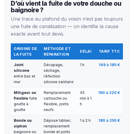
D’où vient la fuite de votre douche ou
baignoire ?
Une trace au plafond du voisin n’est pas toujours
une fuite de canalisation — on identifie la cause
exacte avant tout devis.
ORIGINE DE
MÉTHODE ET
DÉLAI
TARIF TTC
LA FUITE
RÉPARATION
Joint
Décapage,
1 h
149 à 180 €
silicone
séchage,
entre bac et
réfection
mur
silicone sanitaire
Mitigeur ou
Remplacement
45
160 à 220 €
flexible
fuite
cartouche ou
min à 1
goutte à
flexible, joints
h
goutte
neufs
Bonde ou
Dépose tablier,
1 à 2 h
180 à 250 €
siphon
remplacement
baignoire ou
bonde et joints