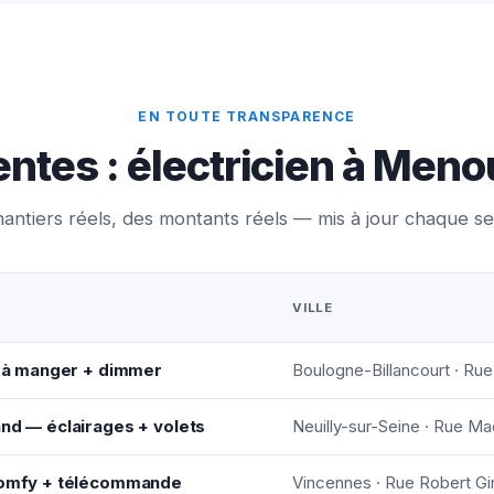
EN TOUTE TRANSPARENCE
ntes : électricien à Meno
antiers réels, des montants réels — mis à jour chaque s
VILLE
le à manger + dimmer
Boulogne-Billancourt · Rue
and — éclairages + volets
Neuilly-sur-Seine · Rue Ma
 Somfy + télécommande
Vincennes · Rue Robert Gi