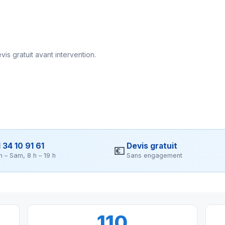
vis gratuit avant intervention.
 34 10 91 61
Devis gratuit
💶
n – Sam, 8 h – 19 h
Sans engagement
110