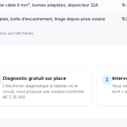
tie câble 6 mm², bornes adaptées, disjoncteur 32A
1h
gnée, boîte d’encastrement, tirage depuis prise voisine
1h
on soir/WE/fériés.
Diagnostic gratuit sur place
Interv
3
L'électricien diagnostique le tableau ou le
Vous val
circuit, vous propose une solution conforme
écrit + 
NF C 15-100.