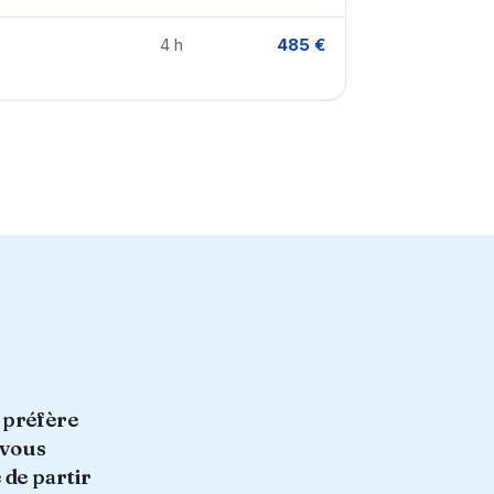
4 h
485 €
e préfère
 vous
 de partir