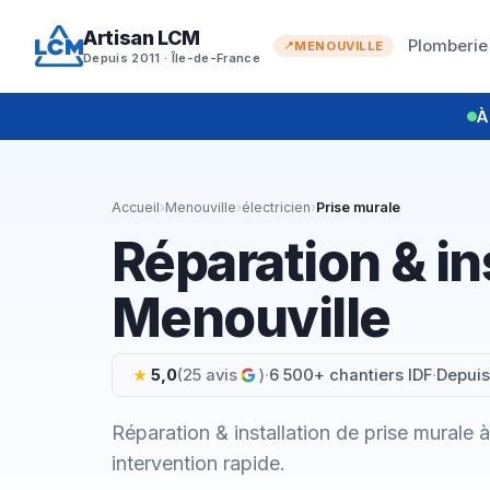
Aller
Artisan LCM
au
Plomberie
MENOUVILLE
Depuis 2011 · Île-de-France
contenu
À
Accueil
›
Menouville
›
électricien
›
Prise murale
Réparation & in
Menouville
5,0
(25 avis
)
·
6 500+ chantiers IDF
·
Depuis
Réparation & installation de prise murale
intervention rapide.