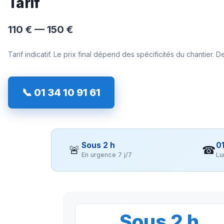
Tarif
110 € — 150 €
Tarif indicatif. Le prix final dépend des spécificités du chantier. De
📞 01 34 10 91 61
Sous 2 h
01
🚨
☎
En urgence 7 j/7
Lu
Sous 2 h