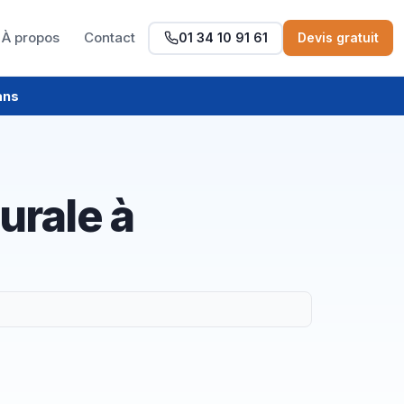
À propos
Contact
01 34 10 91 61
Devis gratuit
ans
urale à