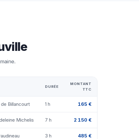
uville
emaine.
MONTANT
DURÉE
TTC
 de Billancourt
1 h
165 €
deleine Michelis
7 h
2 150 €
raudineau
3 h
485 €