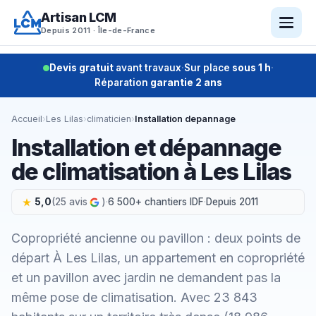
Aller
Artisan LCM
au
Depuis 2011 · Île-de-France
contenu
Devis gratuit
avant travaux
·
Sur place
sous 1 h
·
Réparation
garantie 2 ans
Accueil
›
Les Lilas
›
climaticien
›
Installation depannage
Installation et dépannage
de climatisation à Les Lilas
5,0
(25 avis
)
·
6 500+ chantiers IDF
·
Depuis 2011
Copropriété ancienne ou pavillon : deux points de
départ À Les Lilas, un appartement en copropriété
et un pavillon avec jardin ne demandent pas la
même pose de climatisation. Avec 23 843