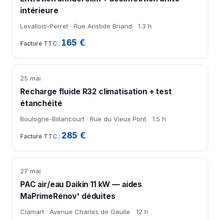
intérieure
Levallois-Perret · Rue Aristide Briand
1.3 h
165 €
25 mai
Recharge fluide R32 climatisation + test
étanchéité
Boulogne-Billancourt · Rue du Vieux Pont
1.5 h
285 €
27 mai
PAC air/eau Daikin 11 kW — aides
MaPrimeRénov' déduites
Clamart · Avenue Charles de Gaulle
12 h