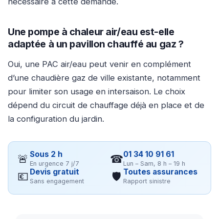
nécessaire à cette demande.
Une pompe à chaleur air/eau est-elle
adaptée à un pavillon chauffé au gaz ?
Oui, une PAC air/eau peut venir en complément
d’une chaudière gaz de ville existante, notamment
pour limiter son usage en intersaison. Le choix
dépend du circuit de chauffage déjà en place et de
la configuration du jardin.
Sous 2 h
01 34 10 91 61
🚨
☎
En urgence 7 j/7
Lun – Sam, 8 h – 19 h
Devis gratuit
Toutes assurances
💶
🛡
Sans engagement
Rapport sinistre