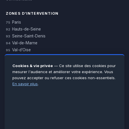
ZONES D’INTERVENTION
Paris
75
Hauts-de-Seine
92
Seine-Saint-Denis
93
Val-de-Marne
94
Val-d’Oise
95
Yvelines
78
Essonne
91
Cookies & vie privée
— Ce site utilise des cookies pour
Seine-et-Marne
77
mesurer l'audience et améliorer votre expérience. Vous
pouvez accepter ou refuser ces cookies non-essentiels.
Voir toutes les villes →
En savoir plus
.
CERTIFICATIONS & ASSURANCES :
Qualigaz
Qualipac
n° 704841
Socotec
CAPEB
Décennale BPCE
PAIEMENT APRÈS INTERVENTION :
CB
Espèces
Chèque
Virement