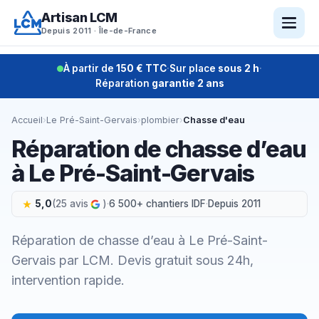
Aller
Artisan LCM
au
Depuis 2011 · Île-de-France
contenu
À partir de
150 € TTC
·
Sur place
sous 2 h
·
Réparation
garantie 2 ans
Accueil
›
Le Pré-Saint-Gervais
›
plombier
›
Chasse d'eau
Réparation de chasse d’eau
à Le Pré-Saint-Gervais
5,0
(25 avis
)
·
6 500+ chantiers IDF
·
Depuis 2011
Réparation de chasse d’eau à Le Pré-Saint-
Gervais par LCM. Devis gratuit sous 24h,
intervention rapide.