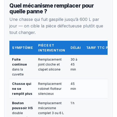
Quel mécanisme remplacer pour
quelle panne ?
Une chasse qui fuit gaspille jusqu’à 600 L par
jour — on cible la pièce défectueuse plutôt que
tout changer.
PIÈCE ET
SYMPTÔME
DÉLAI
TARIF TTC POSE
INTERVENTION
Fuite
Remplacement
30 à
continue
joint cloche et
45
dans la
clapet silicone
min
cuvette
Chasse qui
Remplacement
45
ne se
robinet flotteur
min
remplit plus
silencieux
Bouton
Remplacement
1 h
poussoir HS
mécanisme
double
complet 3 ou 6 L