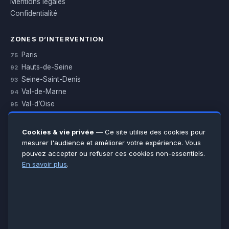
Mentions légales
Confidentialité
ZONES D’INTERVENTION
Paris
75
Hauts-de-Seine
92
Seine-Saint-Denis
93
Val-de-Marne
94
Val-d’Oise
95
Yvelines
78
Essonne
91
Cookies & vie privée
— Ce site utilise des cookies pour
Seine-et-Marne
77
mesurer l'audience et améliorer votre expérience. Vous
pouvez accepter ou refuser ces cookies non-essentiels.
Voir toutes les villes →
En savoir plus
.
CERTIFICATIONS & ASSURANCES :
Qualigaz
Qualipac
n° 704841
Socotec
CAPEB
Décennale BPCE
PAIEMENT APRÈS INTERVENTION :
CB
Espèces
Chèque
Virement