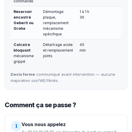
commande
Réservoir
Démontage
1 à 1 h
encastré
plaque,
30
Geberit ou
remplacement
Grohe
mécanisme
spécifique
Calcaire
Détartrage acide
45
bloquant
et remplacement
min
mécanisme
joints
grippé
Devis ferme
communiqué avant intervention — aucune
majoration soir/WE/fériés.
Comment ça se passe ?
Vous nous appelez
1