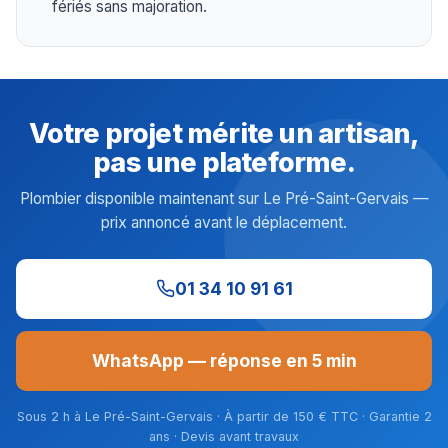
fériés sans majoration.
Votre projet mérite un artisan,
pas une plateforme.
Plombier disponible maintenant sur Le Pré-Saint-Gervais —
prix annoncé avant le déplacement.
01 34 10 91 61
WhatsApp — réponse en 5 min
Sous 2 h à Le Pré-Saint-Gervais · À partir de 150 € TTC · Garantie 2
ans · Devis avant travaux