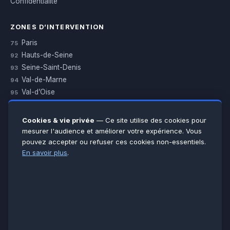
Confidentialité
ZONES D’INTERVENTION
Paris
75
Hauts-de-Seine
92
Seine-Saint-Denis
93
Val-de-Marne
94
Val-d’Oise
95
Yvelines
78
Essonne
91
Cookies & vie privée
— Ce site utilise des cookies pour
Seine-et-Marne
77
mesurer l'audience et améliorer votre expérience. Vous
pouvez accepter ou refuser ces cookies non-essentiels.
Voir toutes les villes →
En savoir plus
.
CERTIFICATIONS & ASSURANCES :
Qualigaz
Qualipac
n° 704841
Socotec
CAPEB
Décennale BPCE
PAIEMENT APRÈS INTERVENTION :
CB
Espèces
Chèque
Virement