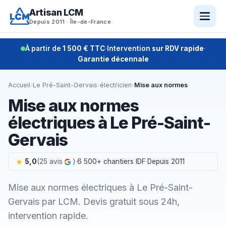
Aller
Artisan LCM
au
Depuis 2011 · Île-de-France
contenu
À partir de
1 500 € TTC
·
Intervention
sur RDV rapide
·
Garantie décennale
Accueil
›
Le Pré-Saint-Gervais
›
électricien
›
Mise aux normes
Mise aux normes
électriques à Le Pré-Saint-
Gervais
5,0
(25 avis
)
·
6 500+ chantiers IDF
·
Depuis 2011
Mise aux normes électriques à Le Pré-Saint-
Gervais par LCM. Devis gratuit sous 24h,
intervention rapide.