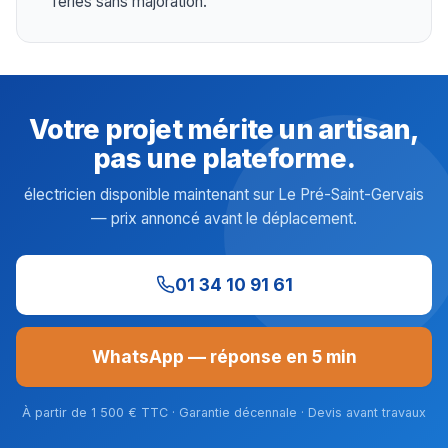
fériés sans majoration.
Votre projet mérite un artisan,
pas une plateforme.
électricien disponible maintenant sur Le Pré-Saint-Gervais
— prix annoncé avant le déplacement.
01 34 10 91 61
WhatsApp — réponse en 5 min
À partir de 1 500 € TTC · Garantie décennale · Devis avant travaux