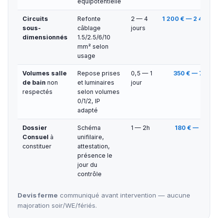
équipotentielle
Circuits
Refonte
2 — 4
1 200 € — 2 400 €
sous-
câblage
jours
dimensionnés
1.5/2.5/6/10
mm² selon
usage
Volumes salle
Repose prises
0,5 — 1
350 € — 700 €
de bain
non
et luminaires
jour
respectés
selon volumes
0/1/2, IP
adapté
Dossier
Schéma
1 — 2h
180 € — 350 €
Consuel
à
unifilaire,
constituer
attestation,
présence le
jour du
contrôle
Devis ferme
communiqué avant intervention — aucune
majoration soir/WE/fériés.