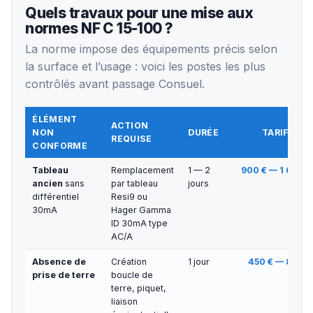
Quels travaux pour une mise aux
normes NF C 15-100 ?
La norme impose des équipements précis selon
la surface et l’usage : voici les postes les plus
contrôlés avant passage Consuel.
ÉLÉMENT
ACTION
NON
DURÉE
TARIF TTC
REQUISE
CONFORME
Tableau
Remplacement
1 — 2
900 € — 1 600 €
ancien
sans
par tableau
jours
différentiel
Resi9 ou
30mA
Hager Gamma
ID 30mA type
AC/A
Absence de
Création
1 jour
450 € — 800 €
prise de terre
boucle de
terre, piquet,
liaison