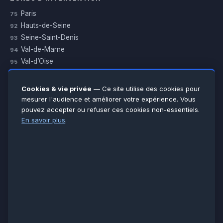
Paris
75
Hauts-de-Seine
92
Seine-Saint-Denis
93
Val-de-Marne
94
Val-d’Oise
95
Yvelines
78
Essonne
91
Cookies & vie privée
— Ce site utilise des cookies pour
Seine-et-Marne
77
mesurer l'audience et améliorer votre expérience. Vous
pouvez accepter ou refuser ces cookies non-essentiels.
Voir toutes les villes →
En savoir plus
.
CERTIFICATIONS & ASSURANCES :
Qualigaz
Qualipac
n° 704841
Socotec
CAPEB
Décennale BPCE
PAIEMENT APRÈS INTERVENTION :
CB
Espèces
Chèque
Virement
© LCM 2026 · Artisan depuis 2011 · SARL au capital 7 800 €