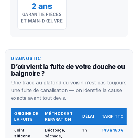
2 ans
GARANTIE PIÈCES
ET MAIN-D ŒUVRE
DIAGNOSTIC
D’où vient la fuite de votre douche ou
baignoire ?
Une trace au plafond du voisin n’est pas toujours
une fuite de canalisation — on identifie la cause
exacte avant tout devis.
ORIGINE DE
MÉTHODE ET
DÉLAI
TARIF TTC
LA FUITE
RÉPARATION
Joint
Décapage,
1 h
149 à 180 €
silicone
séchage,