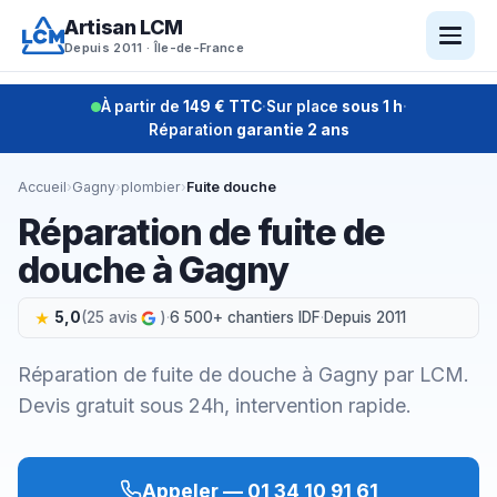
Aller
Artisan LCM
au
Depuis 2011 · Île-de-France
contenu
À partir de
149 € TTC
·
Sur place
sous 1 h
·
Réparation
garantie 2 ans
Accueil
›
Gagny
›
plombier
›
Fuite douche
Réparation de fuite de
douche à Gagny
5,0
(25 avis
)
·
6 500+ chantiers IDF
·
Depuis 2011
Réparation de fuite de douche à Gagny par LCM.
Devis gratuit sous 24h, intervention rapide.
Appeler — 01 34 10 91 61