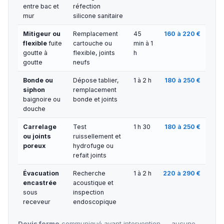
entre bac et
réfection
mur
silicone sanitaire
Mitigeur ou
Remplacement
45
160 à 220 €
flexible
fuite
cartouche ou
min à 1
goutte à
flexible, joints
h
goutte
neufs
Bonde ou
Dépose tablier,
1 à 2 h
180 à 250 €
siphon
remplacement
baignoire ou
bonde et joints
douche
Carrelage
Test
1 h 30
180 à 250 €
ou joints
ruissellement et
poreux
hydrofuge ou
refait joints
Évacuation
Recherche
1 à 2 h
220 à 290 €
encastrée
acoustique et
sous
inspection
receveur
endoscopique
Devis ferme
communiqué avant intervention — aucune