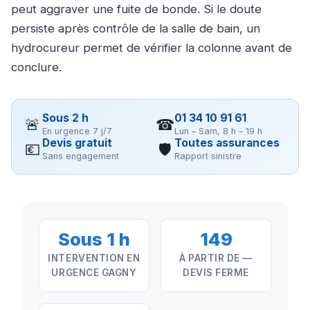
peut aggraver une fuite de bonde. Si le doute
persiste après contrôle de la salle de bain, un
hydrocureur permet de vérifier la colonne avant de
conclure.
Sous 2 h
01 34 10 91 61
🚨
☎
En urgence 7 j/7
Lun – Sam, 8 h – 19 h
Devis gratuit
Toutes assurances
💶
🛡
Sans engagement
Rapport sinistre
Sous 1 h
149
INTERVENTION EN
À PARTIR DE —
URGENCE GAGNY
DEVIS FERME