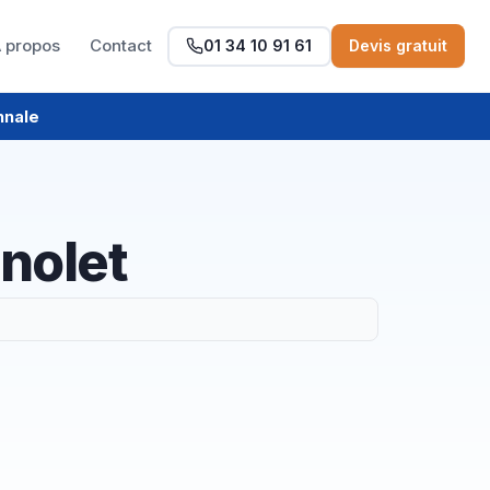
 propos
Contact
01 34 10 91 61
Devis gratuit
nnale
nolet