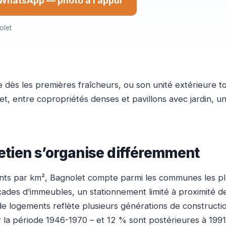
WhatsApp — photo à l’appui
olet
ès les premières fraîcheurs, ou son unité extérieure to
et, entre copropriétés denses et pavillons avec jardin, u
retien s’organise différemment
tants par km², Bagnolet compte parmi les communes les pl
çades d’immeubles, un stationnement limité à proximité de
 de logements reflète plusieurs générations de constructi
r la période 1946-1970 – et 12 % sont postérieures à 1991