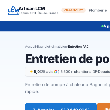
Aller
Artisan LCM
au
Plomberie
BAGNOLET
Depuis 2011 · Île-de-France
contenu
À p
Accueil
›
Bagnolet
›
climaticien
›
Entretien PAC
Entretien de p
5,0
(25 avis
)
·
6 500+ chantiers IDF
·
Depuis
Entretien de pompe à chaleur à Bagnolet p
rapide.