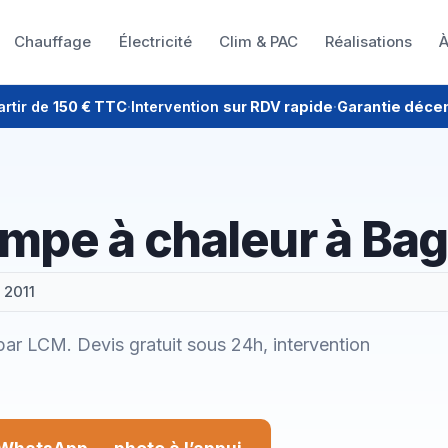
Chauffage
Électricité
Clim & PAC
Réalisations
À
artir de
150 € TTC
·
Intervention
sur RDV rapide
·
Garantie déce
ompe à chaleur à Bag
 2011
ar LCM. Devis gratuit sous 24h, intervention