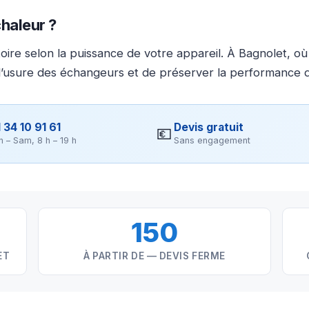
haleur ?
ire selon la puissance de votre appareil. À Bagnolet, où
 l’usure des échangeurs et de préserver la performance d
 34 10 91 61
Devis gratuit
💶
n – Sam, 8 h – 19 h
Sans engagement
150
ET
À PARTIR DE — DEVIS FERME