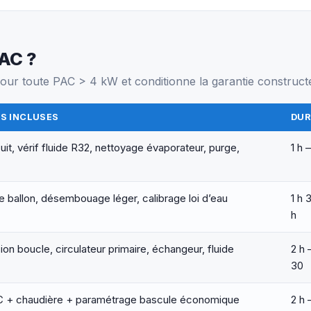
PAC ?
 pour toute PAC > 4 kW et conditionne la garantie construct
S INCLUSES
DUR
uit, vérif fluide R32, nettoyage évaporateur, purge,
1 h 
 ballon, désembouage léger, calibrage loi d’eau
1 h 
h
ion boucle, circulateur primaire, échangeur, fluide
2 h 
30
AC + chaudière + paramétrage bascule économique
2 h 