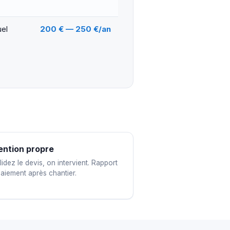
uel
200 € — 250 €/an
ention propre
idez le devis, on intervient. Rapport
paiement après chantier.