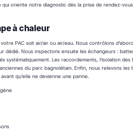
e qui oriente notre diagnostic dès la prise de rendez-vous
mpe à chaleur
tre PAC soit air/air ou air/eau. Nous contrôlons d’abord l
ur dédié. Nous inspectons ensuite les échangeurs : batte
oyés systématiquement. Les raccordements, l’isolation des li
 plus anciennes du parc bagnolétain. Enfin, nous relevons 
e avant qu’elle ne devienne une panne.
rigène
isons